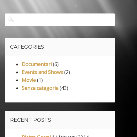
CATEGORIES
Documentari
(6)
Events and Shows
(2)
Movie
(1)
Senza categoria
(43)
RECENT POSTS