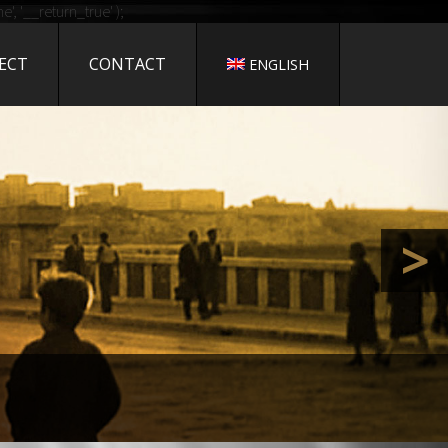
 CINEMA
, '__return_true' );
ECT
CONTACT
ENGLISH
PRESS
>
i Bozzacchi