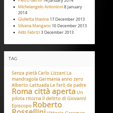
Pietro Germi
14 January 2014
Michelangelo Antonioni
8 January
2014
Giulietta Masina
17 December 2013
Silvana Mangano
10 December 2013
Aldo Fabrizi
3 December 2013
TAG
Senza pietà
Carlo Lizzani
La
mandragola
Germania anno zero
Alberto Lattuada
Le farò da padre
Roma città aperta
Un
pilota ritorna
Il delitto di Giovanni
Roberto
Episcopo
Rossellini
Vittorio Gassman