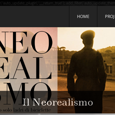
G DI TRIWORLD
auto_update_plugin', '__return_true' ); add_filter( 'auto_update_theme'
HOME
PROJ
UOVO SITO TARGATO WORD
poste - il libro di Giann
Il Neorealismo