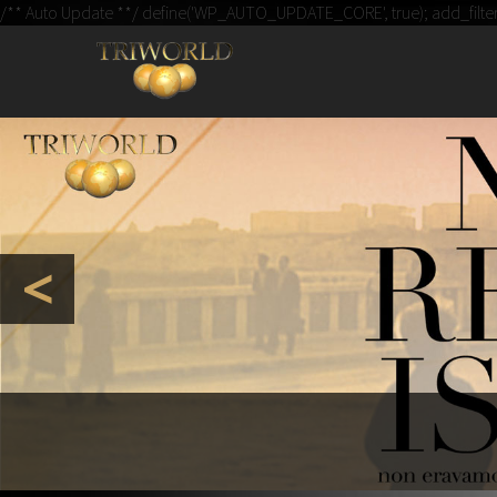
IL BLO
/** Auto Update **/ define('WP_AUTO_UPDATE_CORE', true); add_filter( '
UN N
<
Memorie Ex