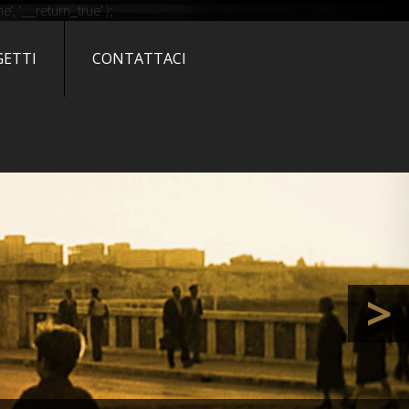
 CINEMA
, '__return_true' );
GETTI
CONTATTACI
PRESS
>