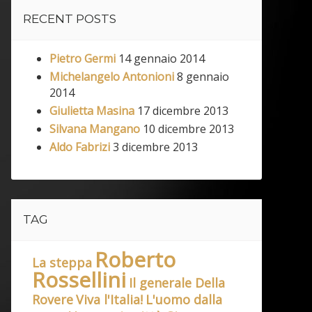
RECENT POSTS
Pietro Germi
14 gennaio 2014
Michelangelo Antonioni
8 gennaio
2014
Giulietta Masina
17 dicembre 2013
Silvana Mangano
10 dicembre 2013
Aldo Fabrizi
3 dicembre 2013
TAG
Roberto
La steppa
Rossellini
Il generale Della
Rovere
Viva l'Italia!
L'uomo dalla