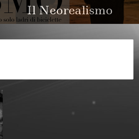
poste - il libro di Giann
Il Neorealismo