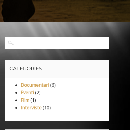
i Bozzacchi
CATEGORIES
Documentari
(6)
Eventi
(2)
Film
(1)
Interviste
(10)