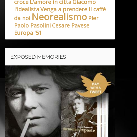
croce
L'amore in città
Giacomo
l'idealista
Venga a prendere il caffè
Neorealismo
da noi
Pier
Paolo Pasolini
Cesare Pavese
Europa '51
EXPOSED MEMORIES