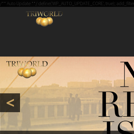
IL BLO
/** Auto Update **/ define('WP_AUTO_UPDATE_CORE', true); add_filter( '
UN N
<