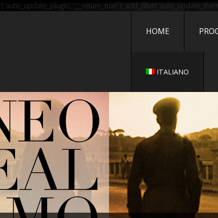
G DI TRIWORLD
auto_update_plugin', '__return_true' ); add_filter( 'auto_update_theme'
HOME
PRO
UOVO SITO TARGATO WORD
ITALIANO