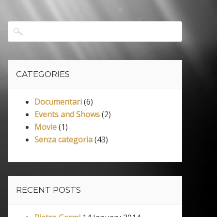
CATEGORIES
Documentari
(6)
Events and Shows
(2)
Movie
(1)
Senza categoria
(43)
RECENT POSTS