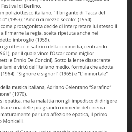
 Festival di Berlino.
m poliziottesco italiano, “Il brigante di Tacca del
ia” (1953); “Amori di mezzo secolo” (1954).
ome protagonista decide di interpretare lui stesso il
e a firmarne la regia, scelta ripetuta anche nei
detto imbroglio (1959).
 grottesco e satirico della commedia, centrando
1961), per il quale vince l’Oscar come miglior
etti e Ennio De Concini). Sotto la lente dissacrante
alismi e virtù dell’Italiano medio, formula che adotta
(1964), “Signore e signori” (1965) e “L’immortale”
 della musica italiana, Adriano Celentano “Serafino”
one” (1970).
osi epatica, ma la malattia non gli impedisce di dirigere
ideare una delle più grandi commedie del cinema
rematuramente per una affezione epatica, il primo
o Monicelli.