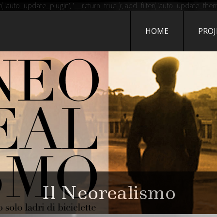
G DI TRIWORLD
auto_update_plugin', '__return_true' ); add_filter( 'auto_update_theme'
HOME
PROJ
UOVO SITO TARGATO WORD
poste - il libro di Giann
Il Neorealismo