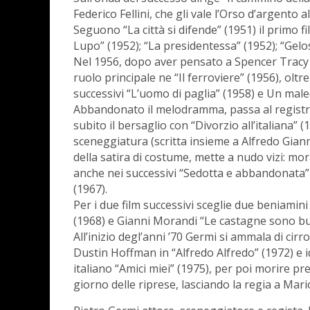
Federico Fellini, che gli vale l’Orso d’argento al
Seguono “La città si difende” (1951) il primo fil
Lupo” (1952); “La presidentessa” (1952); “Gelos
Nel 1956, dopo aver pensato a Spencer Tracy c
ruolo principale ne “Il ferroviere” (1956), oltr
successivi “L’uomo di paglia” (1958) e Un male
Abbandonato il melodramma, passa al registro
subito il bersaglio con “Divorzio all’italiana” (
sceneggiatura (scritta insieme a Alfredo Giann
della satira di costume, mette a nudo vizi: mor
anche nei successivi “Sedotta e abbandonata” 
(1967).
Per i due film successivi sceglie due beniamini
(1968) e Gianni Morandi “Le castagne sono bu
All’inizio degl’anni ’70 Germi si ammala di cirr
Dustin Hoffman in “Alfredo Alfredo” (1972) e 
italiano “Amici miei” (1975), per poi morire p
giorno delle riprese, lasciando la regia a Mari