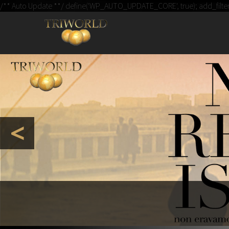
IL BLO
/** Auto Update **/ define('WP_AUTO_UPDATE_CORE', true); add_filter( '
UN N
<
Memorie Ex