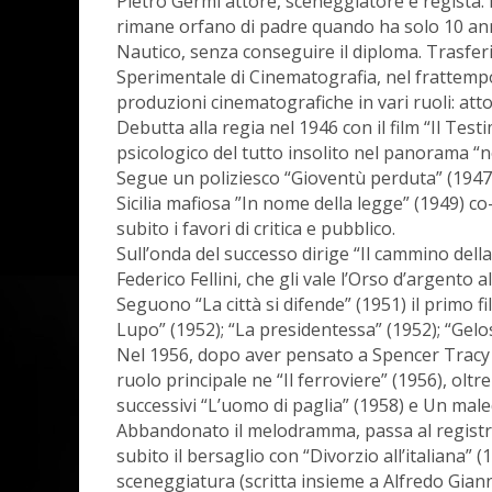
Pietro Germi attore, sceneggiatore e regista.
rimane orfano di padre quando ha solo 10 anni
Nautico, senza conseguire il diploma. Trasferi
Sperimentale di Cinematografia, nel frattempo 
produzioni cinematografiche in vari ruoli: atto
Debutta alla regia nel 1946 con il film “Il Test
psicologico del tutto insolito nel panorama “n
Segue un poliziesco “Gioventù perduta” (1947)
Sicilia mafiosa ”In nome della legge” (1949) co
subito i favori di critica e pubblico.
Sull’onda del successo dirige “Il cammino de
Federico Fellini, che gli vale l’Orso d’argento al
Seguono “La città si difende” (1951) il primo fil
Lupo” (1952); “La presidentessa” (1952); “Gelos
Nel 1956, dopo aver pensato a Spencer Tracy c
ruolo principale ne “Il ferroviere” (1956), oltr
successivi “L’uomo di paglia” (1958) e Un male
Abbandonato il melodramma, passa al registro
subito il bersaglio con “Divorzio all’italiana” (
sceneggiatura (scritta insieme a Alfredo Giann