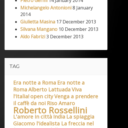
Pietro Germi
14 January 2014
Michelangelo Antonioni
8 January
2014
Giulietta Masina
17 December 2013
Silvana Mangano
10 December 2013
Aldo Fabrizi
3 December 2013
TAG
Era notte a Roma
Era notte a
Roma
Alberto Lattuada
Viva
l'Italia!
open city
Venga a prendere
il caffè da noi
Riso Amaro
Roberto Rossellini
L'amore in città
India
La spiaggia
Giacomo l'idealista La freccia nel