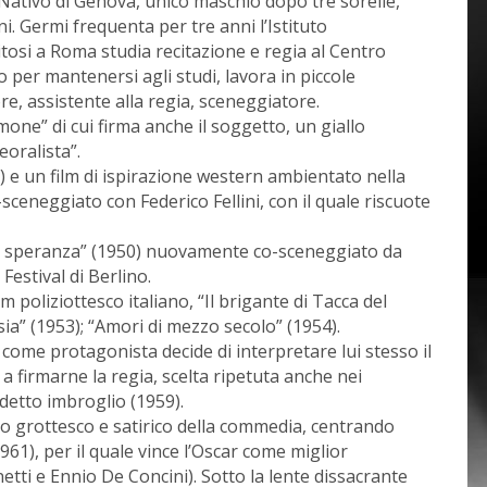
 Nativo di Genova, unico maschio dopo tre sorelle,
. Germi frequenta per tre anni l’Istituto
tosi a Roma studia recitazione e regia al Centro
per mantenersi agli studi, lavora in piccole
re, assistente alla regia, sceneggiatore.
imone” di cui firma anche il soggetto, un giallo
eoralista”.
 e un film di ispirazione western ambientato nella
-sceneggiato con Federico Fellini, con il quale riscuote
lla speranza” (1950) nuovamente co-sceneggiato da
 Festival di Berlino.
m poliziottesco italiano, “Il brigante di Tacca del
ia” (1953); “Amori di mezzo secolo” (1954).
ome protagonista decide di interpretare lui stesso il
e a firmarne la regia, scelta ripetuta anche nei
detto imbroglio (1959).
 grottesco e satirico della commedia, centrando
1961), per il quale vince l’Oscar come miglior
etti e Ennio De Concini). Sotto la lente dissacrante