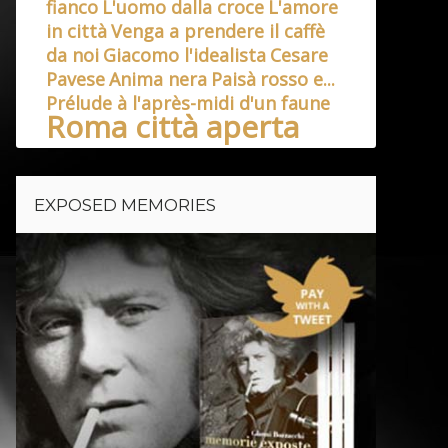
fianco
L'uomo dalla croce
L'amore
in città
Venga a prendere il caffè
da noi
Giacomo l'idealista
Cesare
Pavese
Anima nera
Paisà
rosso e...
Prélude à l'après-midi d'un faune
Roma città aperta
EXPOSED MEMORIES