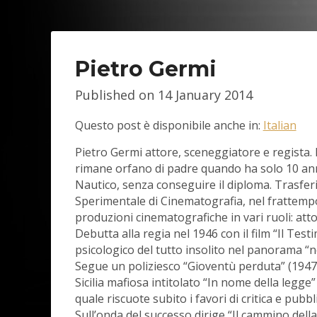
Pietro Germi
Published on
14 January 2014
Questo post è disponibile anche in:
Italian
Pietro Germi attore, sceneggiatore e regista.
rimane orfano di padre quando ha solo 10 anni
Nautico, senza conseguire il diploma. Trasferi
Sperimentale di Cinematografia, nel frattempo 
produzioni cinematografiche in vari ruoli: atto
Debutta alla regia nel 1946 con il film “Il Test
psicologico del tutto insolito nel panorama “n
Segue un poliziesco “Gioventù perduta” (1947)
Sicilia mafiosa intitolato “In nome della legge”
quale riscuote subito i favori di critica e pubbl
Sull’onda del successo dirige “Il cammino de