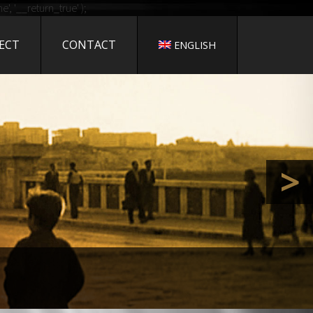
 CINEMA
, '__return_true' );
ECT
CONTACT
ENGLISH
PRESS
>
i Bozzacchi