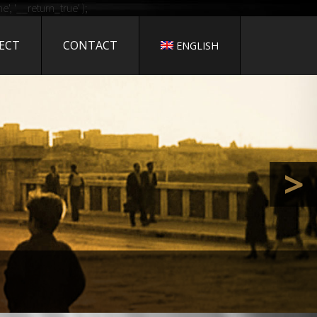
 CINEMA
, '__return_true' );
ECT
CONTACT
ENGLISH
PRESS
>
i Bozzacchi