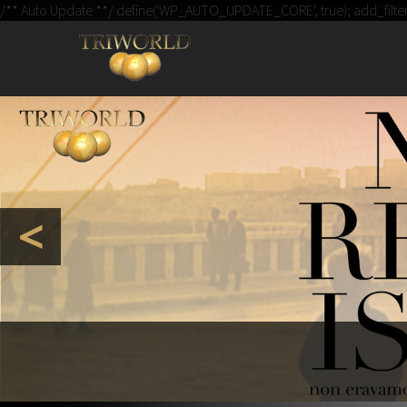
IL BLO
/** Auto Update **/ define('WP_AUTO_UPDATE_CORE', true); add_filter( '
UN N
<
Memorie Ex