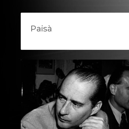
Paisà