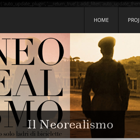
G DI TRIWORLD
auto_update_plugin', '__return_true' ); add_filter( 'auto_update_theme'
HOME
PROJ
UOVO SITO TARGATO WORD
poste - il libro di Giann
Il Neorealismo