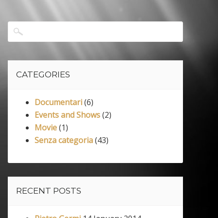
CATEGORIES
Documentari
(6)
Events and Shows
(2)
Movie
(1)
Senza categoria
(43)
RECENT POSTS