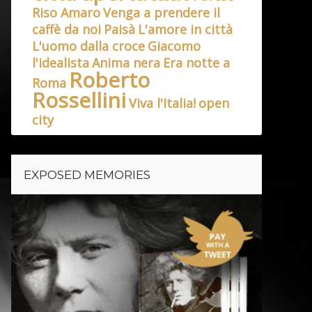
Riso Amaro
Venga a prendere il
caffè da noi
Paisà
L'amore in città
L'uomo dalla croce
Giacomo
l'idealista
Anima nera
Era notte a
Roberto
Roma
Rossellini
Viva l'Italia!
open
city
EXPOSED MEMORIES