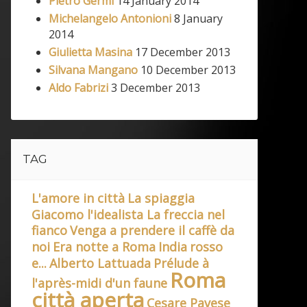
Pietro Germi
14 January 2014
Michelangelo Antonioni
8 January
2014
Giulietta Masina
17 December 2013
Silvana Mangano
10 December 2013
Aldo Fabrizi
3 December 2013
TAG
L'amore in città
La spiaggia
Giacomo l'idealista La freccia nel
fianco
Venga a prendere il caffè da
noi
Era notte a Roma
India
rosso
e...
Alberto Lattuada
Prélude à
Roma
l'après-midi d'un faune
città aperta
Cesare Pavese