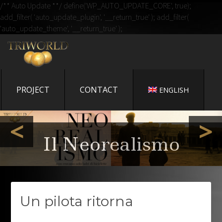
/** Auto Update **/ define('WP_AUTO_UPDATE_CORE', true);
add_filter( 'auto_update_plugin', '__return_true' ); add_filter(
'auto_update_theme', '__return_true' );
IL BLOG DI TRIWORLD
CINEMA
UN NUOVO SITO TARGATO WORDPRESS
PROJECT
CONTACT
ENGLISH
Memorie Exposte - il
<
>
libro di Gianni
Bozzacchi
Il Neorealismo
Un pilota ritorna