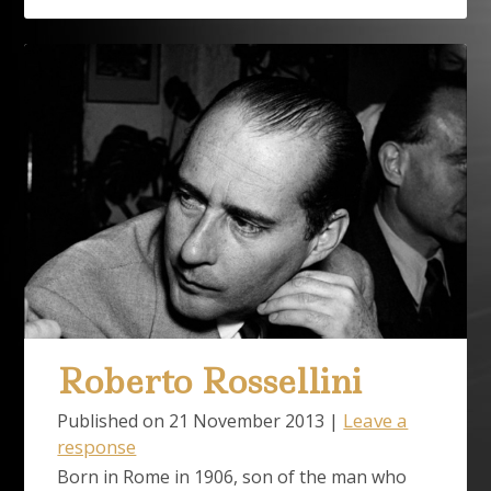
Roberto Rossellini
Leave a
Published on
21 November 2013
|
response
Born in Rome in 1906, son of the man who