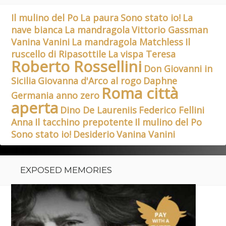
Il mulino del Po
La paura
Sono stato io!
La
nave bianca
La mandragola
Vittorio Gassman
Vanina Vanini
La mandragola Matchless
Il
ruscello di Ripasottile
La vispa Teresa
Roberto Rossellini
Don Giovanni in
Sicilia
Giovanna d'Arco al rogo
Daphne
Roma città
Germania anno zero
aperta
Dino De Laureniis
Federico Fellini
Anna
Il tacchino prepotente
Il mulino del Po
Sono stato io!
Desiderio
Vanina Vanini
EXPOSED MEMORIES